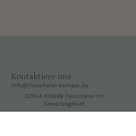
Kontaktiere uns
info@fleischerei-kemper.de
02554-913866 Fleischerei Im
Gewerbegebiet
02554-919281 Geschäft
Darfelder Str.1