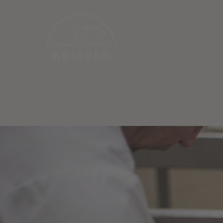
Start
Ü