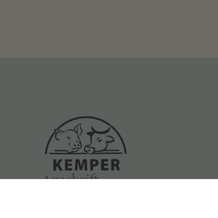
Anschrift
Zum Hagenbach 13, 48366 Laer